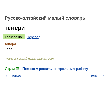
Русско-алтайский малый словарь
теҥери
Толкование
Перевод
теҥери
небо
Русско-алтайский малый словарь
.
2009
.
Игры ⚽
Поможем решить контрольную работу
теҥде
тени