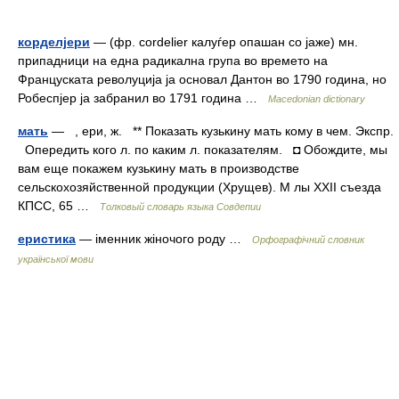
корделјери
— (фр. cordelier калуѓер опашан со јаже) мн.
припадници на една радикална група во времето на
Француската револуција ја основал Дантон во 1790 година, но
Робеспјер ја забранил во 1791 година …
Macedonian dictionary
мать
— , ери, ж. ** Показать кузькину мать кому в чем. Экспр.
Опередить кого л. по каким л. показателям. ◘ Обождите, мы
вам еще покажем кузькину мать в производстве
сельскохозяйственной продукции (Хрущев). М лы XXII съезда
КПСС, 65 …
Толковый словарь языка Совдепии
еристика
— іменник жіночого роду …
Орфографічний словник
української мови