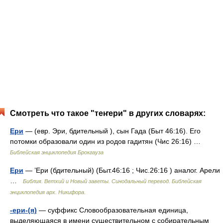
Смотреть что такое "теҥери" в других словарях:
Ери
— (евр. Эри, бдительный ), сын Гада (Быт 46:16). Его
потомки образовали один из родов гадитян (Чис 26:16) …
Библейская энциклопедия Брокгауза
Ери
— ’Ери (бдительный) (Быт.46:16 ; Чис.26:16 ) аналог. Арели
…
Библия. Ветхий и Новый заветы. Синодальный перевод. Библейская
энциклопедия арх. Никифора.
-ери-(я)
— суффикс Словообразовательная единица,
выделяющаяся в имени существительном с собирательным