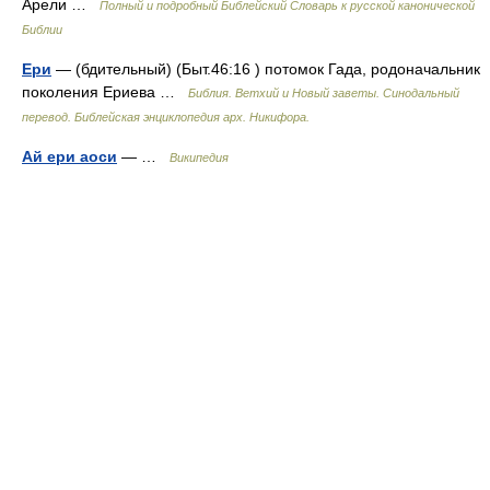
Арели …
Полный и подробный Библейский Словарь к русской канонической
Библии
Ери
— (бдительный) (Быт.46:16 ) потомок Гада, родоначальник
поколения Ериева …
Библия. Ветхий и Новый заветы. Синодальный
перевод. Библейская энциклопедия арх. Никифора.
Ай ери аоси
— …
Википедия